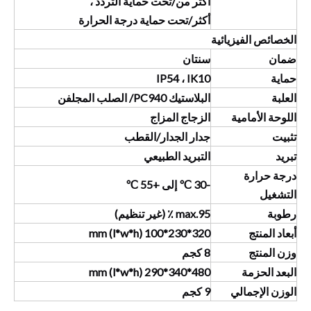
أكثر من/تحت حماية التردد ،
أكثر/تحت حماية درجة الحرارة
الخصائص الفيزيائية
ضمان
سنتان
حماية
IP54 ، IK10
العلبة
البلاستيك PC940/ الصلب المجلفن
اللوحة الأمامية
الزجاج المزاج
تثبيت
جدار الجدار/القطب
تبريد
التبريد الطبيعي
درجة حرارة
-30 ℃ إلى +55 ℃
التشغيل
رطوبة
max.95 ٪ (غير تنظيم)
أبعاد المنتج
320*230*100 (l*w*h) mm
وزن المنتج
8 كجم
البعد الحزمة
480*340*290 (l*w*h) mm
الوزن الإجمالي
9 كجم