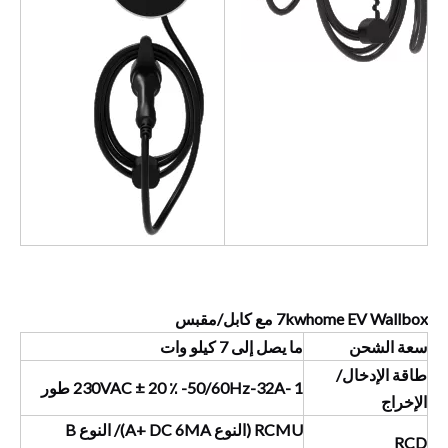
7kwhome EV Wallbox مع كابل/مقبس
سعة الشحن
ما يصل إلى 7 كيلو وات
طاقة الإدخال/
230VAC ± 20 ٪ -50/60Hz-32A- 1 طور
الإخراج
RCMU (النوع A+ DC 6MA)/ النوع B
RCD