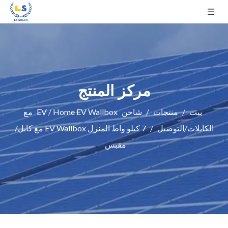
مركز المنتج
بيت
/
منتجات
/
شاحن EV
/
Home EV Wallbox مع
الكابلات/التوصيل
/
7 كيلو واط المنزل EV Wallbox مع كابل/
مقبس