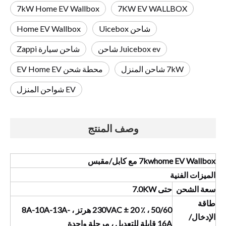
7kW Home EV Wallbox
7KW EV WALLBOX
شاحن Uicebox
Home EV Wallbox
Juicebox ev شاحن
شاحن سيارة Zappi
7kW شاحن المنزل
محطة شحن EV Home EV
EV شواحن المنزل
وصف المنتج
7kwhome EV Wallbox مع كابل/مقبس
الميزات الفنية
سعة الشحن
حتى
KW
7.0
طاقة
230VAC ± 20 ٪ ، 50/60 هرتز ، 8A-10A-13A-
الإدخال/
6A قابلة للتعديل ، مرحلة واحدة
1