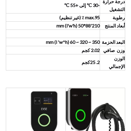
درجة حرارة
-30 ℃ إلى +55 ℃
التشغيل
رطوبة
max.95 ٪ (غير تنظيم)
أبعاد المنتج
210'88*50 (l'w'h) mm
البعد الحزمة
350 ~ 320 ~ 60 (l 'w^h) mm
وزن صافي
2.02 كجم
الوزن
2.
25
كجم
الإجمالي