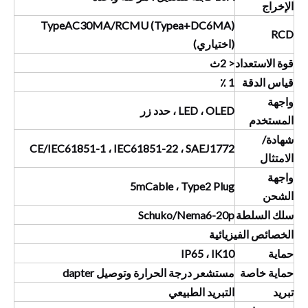
الإخراج
TypeAC30MA/RCMU (Typea+DC6MA)
RCD
(اختياري)
قوة الاستعداد
<
2
ث
قياس الدقة
1 ٪
واجهة
LED ، OLED ، حدد زر
المستخدم
شهادة/
CE/IEC61851-1 ، IEC61851-22 ، SAEJ1772
الامتثال
واجهة
5mCable ، Type2 Plug
الشحن
سلك السلطة
Schuko/Nema6-20p
الخصائص الفيزيائية
حماية
IP65 ، IK10
حماية خاصة
مستشعر درجة الحرارة وتوصيل dapter
تبريد
التبريد الطبيعي