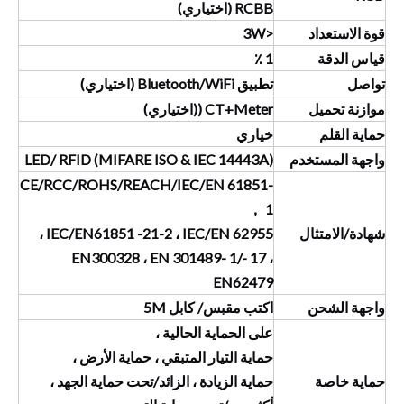
RCBB (اختياري)
قوة الاستعداد
<3W
قياس الدقة
1 ٪
تواصل
تطبيق Bluetooth/WiFi (اختياري)
موازنة تحميل
CT+Meter ((اختياري)
حماية القلم
خياري
واجهة المستخدم
LED/ RFID (MIFARE ISO & IEC 14443A)
CE/RCC/ROHS/REACH/IEC/EN 61851-
1 ，
شهادة/الامتثال
IEC/EN61851 -21-2 ، IEC/EN 62955 ،
EN300328 ، EN 301489- 1/- 17 ،
EN62479
واجهة الشحن
اكتب مقبس/ كابل 5M
على الحماية الحالية ،
حماية التيار المتبقي ، حماية الأرض ،
حماية خاصة
حماية الزيادة ، الزائد/تحت حماية الجهد ،