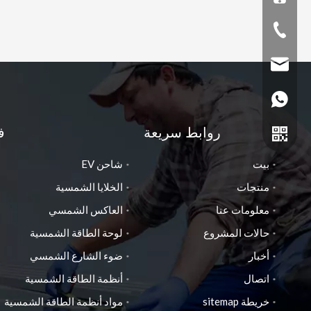
0061 0460327228
18051132508@16
+86 1801810614
روابط سريعة
ف
+86 1396246370
بيت
شاحن EV
منتجات
الخلايا الشمسية
معلومات عنا
العاكس الشمسي
حالات المشروع
لوحة الطاقة الشمسية
أخبار
ضوء الشارع الشمسي
Whatsapp
اتصال
أنظمة الطاقة الشمسية
خريطة sitemap
مواد أنظمة الطاقة الشمسية